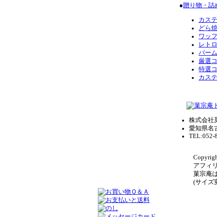
●
贈り物・詰
カス
どら
ワッ
レト
バー
厳選
特選
カス
株式会社
愛知県名
TEL:052-
Copyrigh
アフィ
菓宗庵
(サイ