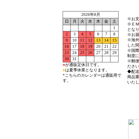
●海外
2026年8月
※お
日
月
火
水
木
金
土
※Ｅ
1
とな
2
3
4
5
6
7
8
※お
※海
9
10
11
12
13
14
15
した
16
17
18
19
20
21
22
※国
23
24
25
26
27
28
29
制度
30
31
※郵便
■
が通販定休日です。
ださ
■
は夏季休業となります。
◆配
*こちらのカレンダーは通販用で
商品重
す。
いた