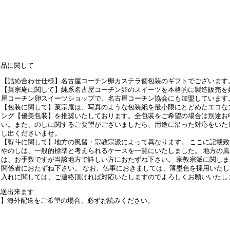
商品に関して
【詰め合わせ仕様】名古屋コーチン卵カステラ個包装のギフトでございます
【菓宗庵に関して】純系名古屋コーチン卵のスイーツを本格的に製造販売を
屋コーチン卵スイーツショップで、名古屋コーチン協会にも加盟しています
【包装に関して】菓宗庵は、写真のような包装紙を最小限にとどめたエコな
ング【優美包装】を推奨いたしております。全包装をご希望の場合は別途お
い。また、のしに関するご要望がございましたら、用途に沿った対応をいた
し出くださいませ。
【熨斗に関して】地方の風習・宗教宗派によって異なります。 ここに記載
やのしは、一般的標準と考えられるケースを一覧にいたしました。 地方の
は、お手数ですが当該地方で詳しい方におたずね下さい。 宗教宗派に関し
関係者におたずね下さい。 なお、仏事におきましては、薄墨色を採用いたし
入れに関しては、ご連絡頂ければ対応いたしますのでよろしくお願いいたし
配送出来ます
要】海外配送をご希望の場合、必ずお読みください。
ご案内ページはこちら