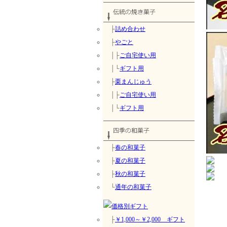
├
詰め合わせ
├
やごと
│├
ご自宅使い用
│└
ギフト用
├
栗まんじゅう
│├
ご自宅使い用
│└
ギフト用
├
春の和菓子
├
夏の和菓子
├
秋の和菓子
└
通年の和菓子
├
￥1,000～￥2,000 ギフト