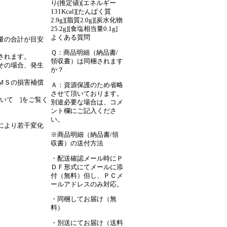
り(推定値)[エネルギー
131Kcal][たんぱく質
2.9g][脂質2.0g][炭水化物
25.2g][食塩相当量0.1g]
よくある質問
量の合計が目安
Ｑ：商品明細（納品書/
されます。
領収書）は同梱されます
その場合、発生
か？
ＭＳの損害補償
Ａ：資源保護のため省略
させて頂いております。
いて ]をご覧く
別途必要な場合は、コメ
ント欄にご記入くださ
い。
アにより若干変化
※商品明細（納品書/領
収書）の送付方法
・配送確認メール時にＰ
ＤＦ形式にてメールに添
付（無料）但し、ＰＣメ
ールアドレスのみ対応。
・同梱してお届け（無
料）
・別送にてお届け（送料