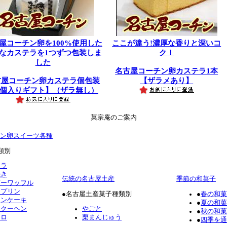
屋コーチン卵を100%使用した
ここが違う!濃厚な香りと深いコ
なカステラを1つずつ包装しま
ク！
した
名古屋コーチン卵カステラ1本
古屋コーチン卵カステラ個包装
【ザラメあり】
5個入りギフト】（ザラ無し）
菓宗庵のご案内
ン卵スイーツ各種
類別
テラ
焼き
伝統の名古屋土産
季節の和菓子
ギーワッフル
ロプリン
●名古屋土産菓子種類別
●
春の和菓
ォンケーキ
●
夏の和菓
ムクーヘン
やごと
●
秋の和菓
ーロ
栗まんじゅう
●
四季を通