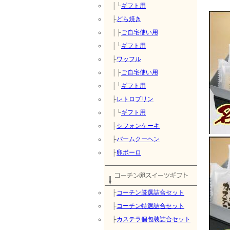
│└
ギフト用
├
どら焼き
│├
ご自宅使い用
│└
ギフト用
├
ワッフル
│├
ご自宅使い用
│└
ギフト用
├
レトロプリン
│└
ギフト用
├
シフォンケーキ
├
バームクーヘン
├
卵ボーロ
├
コーチン厳選詰合セット
├
コーチン特選詰合セット
├
カステラ個包装詰合セット