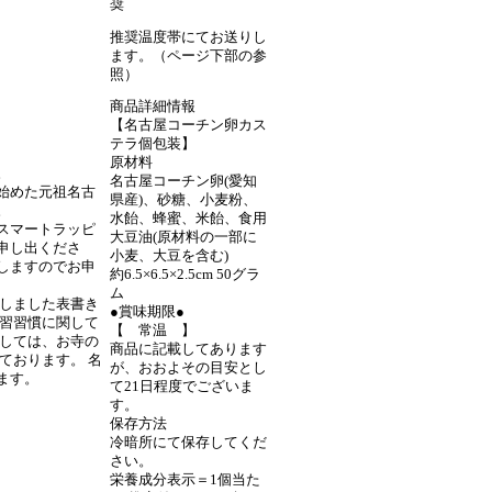
奨
推奨温度帯にてお送りし
ます。（ページ下部の参
照）
商品詳細情報
【名古屋コーチン卵カス
テラ個包装】
原材料
。
名古屋コーチン卵(愛知
始めた元祖名古
県産)、砂糖、小麦粉、
。
水飴、蜂蜜、米飴、食用
スマートラッピ
大豆油(原材料の一部に
申し出くださ
小麦、大豆を含む)
しますのでお申
約6.5×6.5×2.5cm 50グラ
ム
致しました表書き
●賞味期限●
風習習慣に関して
【 常温 】
ましては、お寺の
商品に記載してあります
ております。 名
が、おおよその目安とし
ます。
て21日程度でございま
す。
保存方法
冷暗所にて保存してくだ
さい。
栄養成分表示＝1個当た