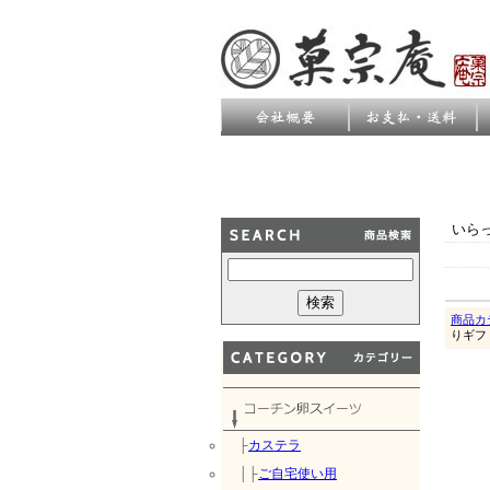
いら
商品カ
りギフ
├
カステラ
│├
ご自宅使い用