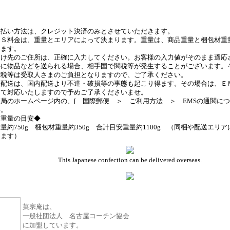
配送履歴はこちら
支払い方法は、クレジット決済のみとさせていただきます。
ＭＳ料金は、重量とエリアによって決まります。重量は、商品重量と梱包材重
ります。
届け先のご住所は、正確に入力してください。お客様の入力値がそのまま適応
外に物品などを送られる場合、相手国で関税等が発生することがございます。
関税等は受取人さまのご負担となりますので、ご了承ください。
際配送は、国内配送より不達・破損等の事態も起こり得ます。その場合は、Ｅ
にて対応いたしますので予めご了承くださいませ。
局のホームページ内の、[ 国際郵便 ＞ ご利用方法 ＞ EMSの通関につ
い。
送重量の目安◆
量約750g 梱包材重量約350g 合計目安重量約1100g （同梱や配送エリ
します）
This Japanese confection can be delivered overseas.
菓宗庵は、
一般社団法人 名古屋コーチン協会
に加盟しています。