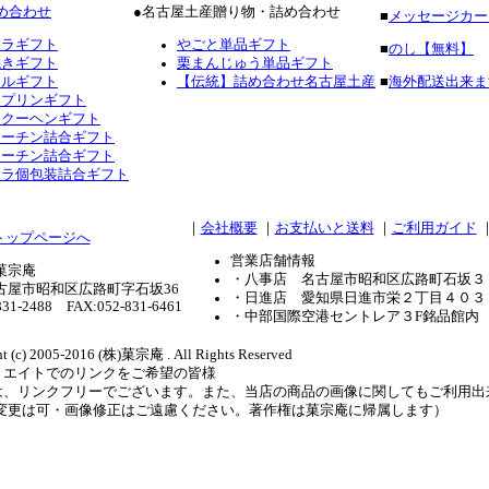
め合わせ
●名古屋土産贈り物・詰め合わせ
■
メッセージカー
テラギフト
やごと単品ギフト
■
のし【無料】
焼きギフト
栗まんじゅう単品ギフト
フルギフト
【伝統】詰め合わせ名古屋土産
■
海外配送出来ま
ロプリンギフト
ムクーヘンギフト
コーチン詰合ギフト
コーチン詰合ギフト
テラ個包装詰合ギフト
｜
会社概要
｜
お支払いと送料
｜
ご利用ガイド
営業店舗情報
菓宗庵
・八事店 名古屋市昭和区広路町石坂３
古屋市昭和区広路町字石坂36
・日進店 愛知県日進市栄２丁目４０３
831-2488 FAX:052-831-6461
・中部国際空港セントレア３F銘品館内
t (c) 2005-2016 (株)菓宗庵 . All Rights Reserved
リエイトでのリンクをご希望の皆様
は、リンクフリーでございます。また、当店の商品の画像に関してもご利用出
ズ変更は可・画像修正はご遠慮ください。著作権は菓宗庵に帰属します）