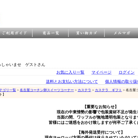
っしゃいませ ゲストさん
お気に入り一覧
マイページ
ログイン
送料とお支払い方法について
個人情報の取り扱
テゴリ一覧
>
名古屋コーチン卵スイーツコーナー
>
カステラ
>
カステラ ギフト
> 名古屋
ト】
【重要なお知らせ】
現在の中東情勢の影響で包装資材不足が発生
当面の間、ワッフルが無地透明包装となりま
皆様にはご迷惑をおかけ致しますが何卒ご了承く
【海外発送受付について】
現在ヨーロッパ方面の受付は休止させていただいて