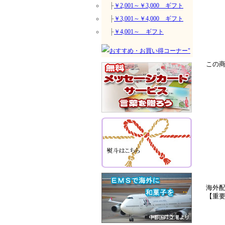
├
￥2,001～￥3,000 ギフト
├
￥3,001～￥4,000 ギフト
├
￥4,001～ ギフト
この
海外
【重
●詳細