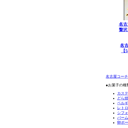
名古
贅沢
名
【
名古屋コーチ
●お菓子の種
カス
どら
ベル
レト
シフ
バー
卵ボ