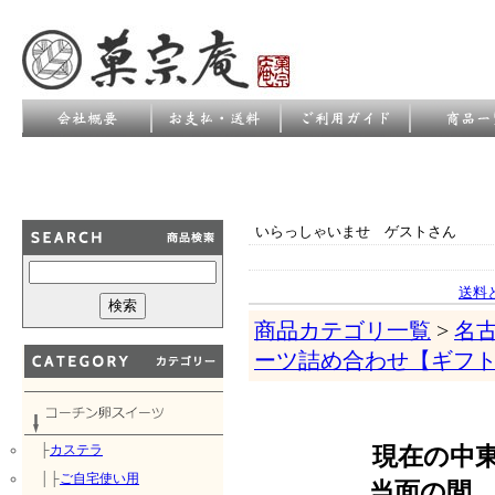
いらっしゃいませ ゲストさん
送料
商品カテゴリ一覧
>
名
ーツ詰め合わせ【ギフ
├
カステラ
現在の中
│├
ご自宅使い用
当面の間