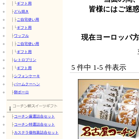
│└
ギフト用
皆様にはご迷
├
どら焼き
│├
ご自宅使い用
│└
ギフト用
現在ヨーロッパ
├
ワッフル
│├
ご自宅使い用
│└
ギフト用
├
レトロプリン
5 件中 1-5 件表示
│└
ギフト用
├
シフォンケーキ
├
バームクーヘン
├
卵ボーロ
├
コーチン厳選詰合セット
├
コーチン特選詰合セット
├
カステラ個包装詰合セット