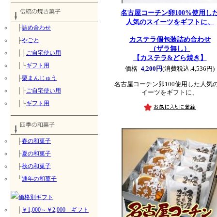
名古屋コーチン卵100%使用し
人気のスイーツをギフトに、
├
詰め合わせ
カステラ個包装詰め合わせ
├
やごと
（ザラ無し）
│├
ご自宅使い用
【カステラ&どら焼き】
│└
ギフト用
価格
4,200円
(消費税込:4,536円)
├
栗まんじゅう
名古屋コーチン卵100使用した人気
│├
ご自宅使い用
イーツをギフトに、
│└
ギフト用
├
春の和菓子
├
夏の和菓子
├
秋の和菓子
└
通年の和菓子
├
￥1,000～￥2,000 ギフト