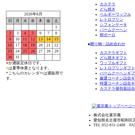
カステラ
どら焼き
2026年8月
ベルギーワッフル
レトロプリン
日
月
火
水
木
金
土
シフォンケーキ
1
バームクーヘン
2
3
4
5
6
7
8
卵ボーロ
9
10
11
12
13
14
15
●
贈り物・詰め合わせ
16
17
18
19
20
21
22
23
24
25
26
27
28
29
カステラギフト
30
31
どら焼きギフト
■
が通販定休日です。
ワッフルギフト
■
は夏季休業となります。
レトロプリンギフト
*こちらのカレンダーは通販用で
バームクーヘンギフ
す。
厳選コーチン詰合ギ
特選コーチン詰合ギ
カステラ個包装詰合
株式会社菓宗庵
愛知県名古屋市昭和区広
TEL:052-831-2488 FAX