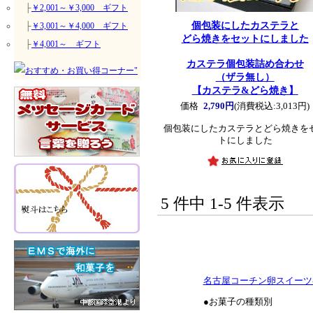
├
￥2,001～￥3,000 ギフト
個包装にしたカステラと
├
￥3,001～￥4,000 ギフト
どら焼きをセットにしました
├
￥4,001～ ギフト
カステラ個包装詰め合わせ
（ザラ無し）
【カステラ&どら焼き】
価格
2,790円
(消費税込:3,013円)
個包装にしたカステラとどら焼きを
トにしました
5 件中 1-5 件表示
名古屋コーチン卵スイーツ
●お菓子の種類別