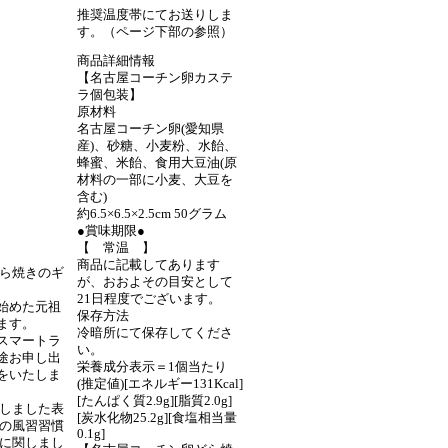
推奨温度帯にてお送りしま
す。（ページ下部の参照）
商品詳細情報
【名古屋コーチン卵カステ
ラ個包装】
原材料
名古屋コーチン卵(愛知県
産)、砂糖、小麦粉、水飴、
蜂蜜、米飴、食用大豆油(原
材料の一部に小麦、大豆を
含む)
約6.5×6.5×2.5cm 50グラム
●賞味期限●
【 常温 】
商品に記載してあります
どら焼きのギ
が、おおよその目安として
21日程度でございます。
始めた元祖
保存方法
ます。
冷暗所にて保存してくださ
スマートラ
い。
途お申し出
栄養成分表示＝1個当たり
をいたしま
(推定値)[エネルギー131Kcal]
[たんぱく質2.9g][脂質2.0g]
致しました表
[炭水化物25.2g][食塩相当量
方の風習習慣
0.1g]
派に関しまし