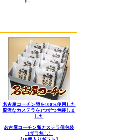
す。
名古屋コーチン卵を100%使用した
贅沢なカステラを1つずつ包装しま
した
名古屋コーチン卵カステラ個包装
（ザラ無し）
【10個入りギフト】