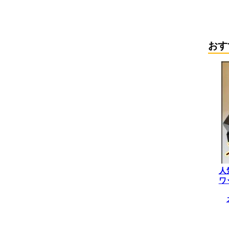
おす
人
ワ