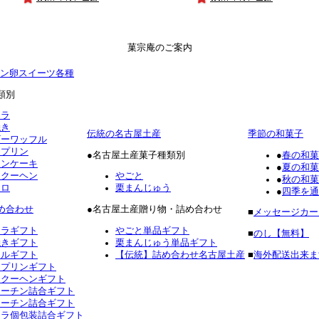
菓宗庵のご案内
ン卵スイーツ各種
類別
テラ
焼き
伝統の名古屋土産
季節の和菓子
ギーワッフル
ロプリン
●名古屋土産菓子種類別
●
春の和菓
ォンケーキ
●
夏の和菓
ムクーヘン
やごと
●
秋の和菓
ーロ
栗まんじゅう
●
四季を通
め合わせ
●名古屋土産贈り物・詰め合わせ
■
メッセージカー
テラギフト
やごと単品ギフト
■
のし【無料】
焼きギフト
栗まんじゅう単品ギフト
フルギフト
【伝統】詰め合わせ名古屋土産
■
海外配送出来ま
ロプリンギフト
ムクーヘンギフト
コーチン詰合ギフト
コーチン詰合ギフト
テラ個包装詰合ギフト