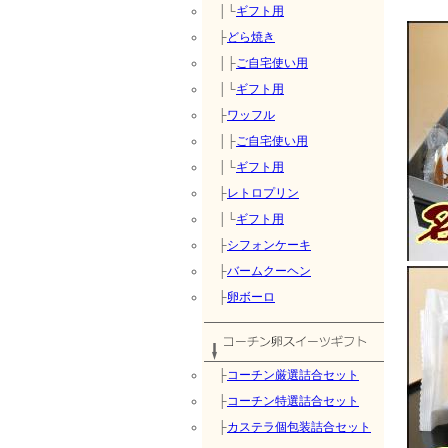
│└
ギフト用
├
どら焼き
│├
ご自宅使い用
│└
ギフト用
├
ワッフル
│├
ご自宅使い用
│└
ギフト用
├
レトロプリン
│└
ギフト用
├
シフォンケーキ
├
バームクーヘン
├
卵ボーロ
├
コーチン厳選詰合セット
├
コーチン特選詰合セット
├
カステラ個包装詰合セット