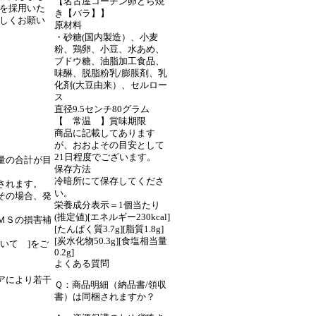
【名古屋コーチン卵どら焼
色を採用いた
き【バラ】】
ろしくお願い
原材料
・砂糖(国内製造）、小麦
粉、鶏卵、小豆、水あめ、
ブドウ糖、油脂加工食品、
味醂、脱脂粉乳/膨脹剤、乳
化剤(大豆由来）、セルロー
ス
直径9.5センチ80グラム
【 常温 】賞味期限
商品に記載してあります
が、おおよその目安として
21日程度でございます。
量の合計が目
保存方法
冷暗所にて保存してくださ
されます。
い。
その場合、発
栄養成分表示＝1個当たり
(推定値)[エネルギー230kcal]
ＭＳの損害補
[たんぱく質3.7g][脂質1.8g]
[炭水化物50.3g][食塩相当量
いて ]をご
0.2g]
よくある質問
リアにより若干
Ｑ：商品明細（納品書/領収
書）は同梱されますか？