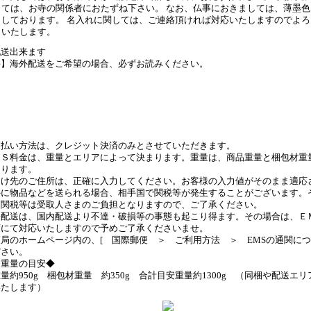
ては、お寺の関係者におたずね下さい。 なお、仏事におきましては、薄墨
しております。 名入れに関しては、ご連絡頂ければ対応いたしますのでよ
いたします。
配送出来ます
要】海外配送をご希望の場合、必ずお読みください。
ご案内ページはこちら
配送履歴はこちら
支払い方法は、クレジット決済のみとさせていただきます。
ＭＳ料金は、重量とエリアによって決まります。重量は、商品重量と梱包材重
なります。
届け先のご住所は、正確に入力してください。お客様の入力値がそのまま適応
外に物品などを送られる場合、相手国で関税等が発生することがございます。
た関税等は受取人さまのご負担となりますので、ご了承ください。
際配送は、国内配送より不達・破損等の事態も起こり得ます。その場合は、Ｅ
度にて対応いたしますので予めご了承くださいませ。
局のホームページ内の、[ 国際郵便 ＞ ご利用方法 ＞ EMSの通関につ
ださい。
送重量の目安◆
量約950g 梱包材重量 約350g 合計目安重量約1300g （同梱や配送エ
いたします）