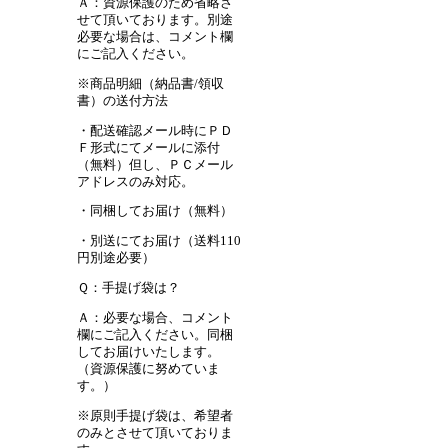
Ａ：資源保護のため省略さ
せて頂いております。別途
必要な場合は、コメント欄
にご記入ください。
※商品明細（納品書/領収
書）の送付方法
・配送確認メール時にＰＤ
Ｆ形式にてメールに添付
（無料）但し、ＰＣメール
アドレスのみ対応。
・同梱してお届け（無料）
・別送にてお届け（送料110
円別途必要）
Ｑ：手提げ袋は？
Ａ：必要な場合、コメント
欄にご記入ください。同梱
してお届けいたします。
（資源保護に努めていま
す。）
※原則手提げ袋は、希望者
のみとさせて頂いておりま