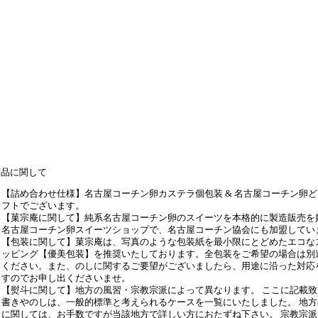
商品に関して
【詰め合わせ仕様】名古屋コーチン卵カステラ個包装 & 名古屋コーチン卵
フトでございます。
【菓宗庵に関して】純系名古屋コーチン卵のスイーツを本格的に製造販売を
名古屋コーチン卵スイーツショップで、名古屋コーチン協会にも加盟してい
【包装に関して】菓宗庵は、写真のような包装紙を最小限にとどめたエコな
ッピング【優美包装】を推奨いたしております。全包装をご希望の場合は別
ください。また、のしに関するご要望がございましたら、用途に沿った対応
すのでお申し出くださいませ。
【熨斗に関して】地方の風習・宗教宗派によって異なります。 ここに記載
書きやのしは、一般的標準と考えられるケースを一覧にいたしました。 地
に関しては、お手数ですが当該地方で詳しい方におたずね下さい。 宗教宗