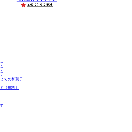
子
子
子
じての和菓子
ド【無料】
す