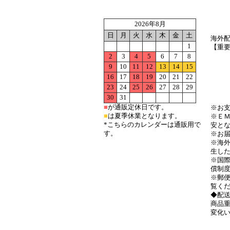
2026年8月
日
月
火
水
木
金
土
海外
1
【重
2
3
4
5
6
7
8
●詳細
9
10
11
12
13
14
15
16
17
18
19
20
21
22
23
24
25
26
27
28
29
●海外
30
31
■
が通販定休日です。
※お
■
は夏季休業となります。
※Ｅ
*こちらのカレンダーは通販用で
安と
す。
※お
※海
生し
※国
償制
※郵便
覧く
◆配
商品重
変化