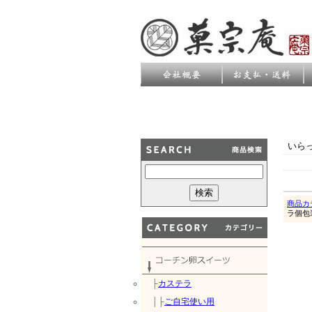
いら
商品カ
ラ個包
├
カステラ
│├
ご自宅使い用