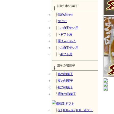
├
詰め合わせ
├
やごと
│├
ご自宅使い用
│└
ギフト用
├
栗まんじゅう
│├
ご自宅使い用
│└
ギフト用
├
春の和菓子
├
夏の和菓子
├
秋の和菓子
└
通年の和菓子
├
￥1,000～￥2,000 ギフト