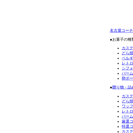
名古屋コーチ
●お菓子の種
カス
どら
ベル
レト
シフ
バー
卵ボ
●
贈り物・詰
カス
どら
ワッ
レト
バー
厳選
特選
カス