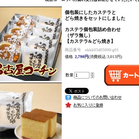
個包装にしたカステラと
どら焼きをセットにしました
カステラ個包装詰め合わせ
（ザラ無し）
【カステラ&どら焼き】
商品番号 nkkk05d05000-g01
価格
2,790円
(消費税込:3,013円)
数量