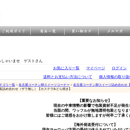
っしゃいませ ゲストさん
お気に入り一覧
マイページ
ログイン
送料とお支払い方法について
個人情報の取り扱
テゴリ一覧
>
名古屋コーチン卵スイーツコーナー
>
名古屋コーチン卵スイーツ詰め合わせ
装詰め合わせ（ザラ無し）【カステラ&どら焼き】
【重要なお知らせ】
現在の中東情勢の影響で包装資材不足が発生
当面の間、ワッフルが無地透明包装となりま
皆様にはご迷惑をおかけ致しますが何卒ご了承く
【海外発送受付について】
現在ヨーロッパ方面の受付は休止させていただいて