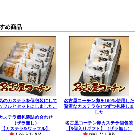
すめ商品
気のカステラを個包装にして
名古屋コーチン卵を100%使用した
ッフルとセットにしました。
贅沢なカステラを1つずつ包装しま
した
カステラ個包装詰め合わせ
（ザラ無し）
名古屋コーチン卵カステラ個包装
【カステラ&ワッフル】
【5個入りギフト】（ザラ無し）