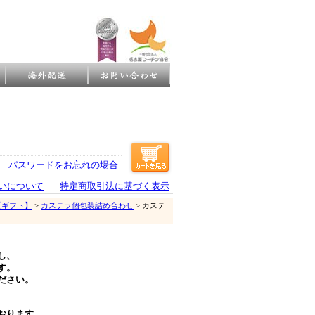
パスワードをお忘れの場合
いについて
特定商取引法に基づく表示
【ギフト】
>
カステラ個包装詰め合わせ
> カステ
し、
す。
ださい。
おります。