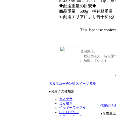
EMSの通関について ]をご
◆配送重量の目安◆
商品重量 500g 梱包材重量 
や配送エリアにより若干変化
This Japanese confect
菓宗庵は、
一般社団法人 名古屋
に加盟しています。
名古屋コーチン卵スイーツ各種
●お菓子の種類別
カステラ
どら焼き
伝統の名
ベルギーワッフル
レトロプリン
●名古屋