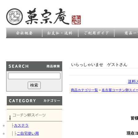
いらっしゃいませ ゲストさん
送料
商品カテゴリ一覧
>
名古屋コーチン卵スイ
皆
├
カステラ
│├
ご自宅使い用
現在