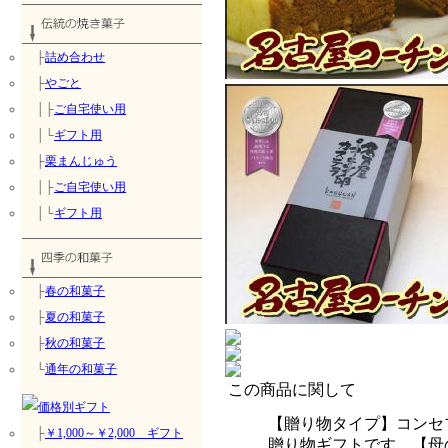
├
詰め合わせ
├
やごと
│├
ご自宅使い用
│└
ギフト用
├
栗まんじゅう
│├
ご自宅使い用
│└
ギフト用
├
春の和菓子
├
夏の和菓子
├
秋の和菓子
└
通年の和菓子
この商品に関して
【贈り物タイプ】コンセ
├
￥1,000～￥2,000 ギフト
贈り物ギフトです。【母