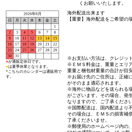
くお願いいたします。
海外配送出来ます
2026年8月
【重要】海外配送をご希望の
日
月
火
水
木
金
土
1
●詳細ご案内ページはこちら
2
3
4
5
6
7
8
9
10
11
12
13
14
15
16
17
18
19
20
21
22
●海外配送履歴はこちら
23
24
25
26
27
28
29
30
31
※お支払い方法は、クレジッ
■
が通販定休日です。
※ＥＭＳ料金は、重量とエリ
■
は夏季休業となります。
重量と梱包材重量の合計が目
*こちらのカレンダーは通販用で
※お届け先のご住所は、正確
す。
がそのまま適応されます。
※海外に物品などを送られる
がございます。その場合、発
なりますので、ご了承くださ
※国際配送は、国内配送より
その場合は、ＥＭＳの損害補
了承くださいませ。
※郵便局のホームページ内の