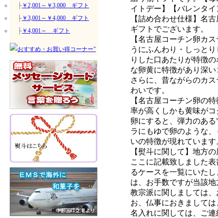
├
￥2,001～￥3,000 ギフト
イトデー】【バレンタイ
【詰め合わせ仕様】名古
├
￥3,001～￥4,000 ギフト
ギフトでございます。
├
￥4,001～ ギフト
【名古屋コーチン卵カス
うにふんわり・しっとり
りした口あたりが特徴の
な卵黄に特徴があり深い
さらに、昔ながらのカス
わいです。
【名古屋コーチン卵の特
率が高くしかも黄味がコ
卵にすると、弾力のある
ラにもゆで卵のような、
いの特徴が現れています
【熨斗に関して】地方の
ここに記載致しました表
るケースを一覧にいたし
は、お手数ですが当該地
教宗派に関しましては、
お、仏事におきましては
名入れに関しては、ご連