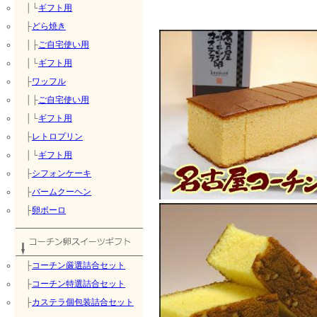
│└
ギフト用
├
どら焼き
│├
ご自宅使い用
│└
ギフト用
├
ワッフル
│├
ご自宅使い用
│└
ギフト用
├
レトロプリン
│└
ギフト用
├
シフォンケーキ
├
バームクーヘン
├
卵ボーロ
├
コーチン厳選詰合セット
├
コーチン特選詰合セット
├
カステラ個包装詰合セット