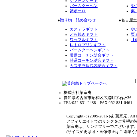
シフォンケーキ
バームクーヘン
や
卵ボーロ
栗
●
贈り物・詰め合わせ
●名古屋
カステラギフト
や
どら焼きギフト
栗
ワッフルギフト
【
レトロプリンギフト
バームクーヘンギフト
厳選コーチン詰合ギフト
特選コーチン詰合ギフト
カステラ個包装詰合ギフト
株式会社菓宗庵
愛知県名古屋市昭和区広路町字石坂36
TEL:052-831-2488 FAX:052-831-6461
Copyright (c) 2005-2016 (株)菓宗庵 . All 
アフィリエイトでのリンクをご希望の
菓宗庵は、リンクフリーでございます
(サイズ変更は可・画像修正はご遠慮く