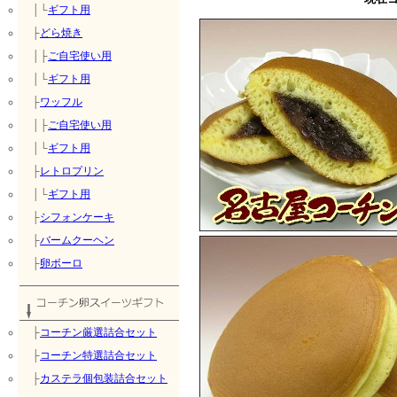
│└
ギフト用
├
どら焼き
│├
ご自宅使い用
│└
ギフト用
├
ワッフル
│├
ご自宅使い用
│└
ギフト用
├
レトロプリン
│└
ギフト用
├
シフォンケーキ
├
バームクーヘン
├
卵ボーロ
├
コーチン厳選詰合セット
├
コーチン特選詰合セット
├
カステラ個包装詰合セット