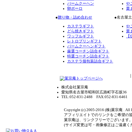
バームクーヘン
や
卵ボーロ
栗
●
贈り物・詰め合わせ
●名古屋
カステラギフト
や
どら焼きギフト
栗
ワッフルギフト
【
レトロプリンギフト
バームクーヘンギフト
厳選コーチン詰合ギフト
特選コーチン詰合ギフト
カステラ個包装詰合ギフト
株式会社菓宗庵
愛知県名古屋市昭和区広路町字石坂36
TEL:052-831-2488 FAX:052-831-6461
Copyright (c) 2005-2016 (株)菓宗庵 . All 
アフィリエイトでのリンクをご希望の
菓宗庵は、リンクフリーでございます
(サイズ変更は可・画像修正はご遠慮く