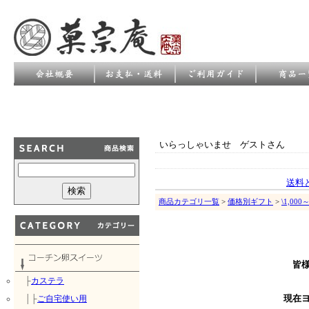
いらっしゃいませ ゲストさん
送料
商品カテゴリ一覧
>
価格別ギフト
>
\1,00
皆
├
カステラ
│├
ご自宅使い用
現在