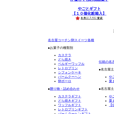
やごとギフト
【１０個化粧箱入】
名古屋コーチン卵スイーツ各種
●お菓子の種類別
カステラ
どら焼き
伝統の名
ベルギーワッフル
レトロプリン
●名古屋
シフォンケーキ
バームクーヘン
や
卵ボーロ
栗
●
贈り物・詰め合わせ
●名古屋
カステラギフト
や
どら焼きギフト
栗
ワッフルギフト
【
レトロプリンギフト
バームクーヘンギフト