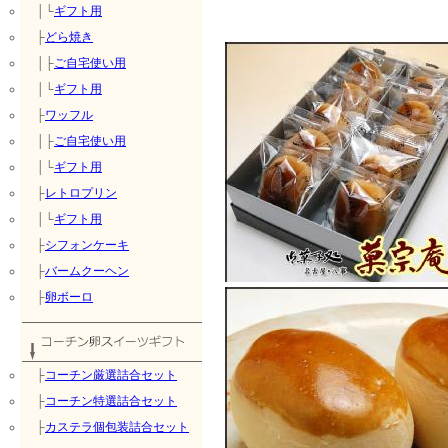
│└
ギフト用
├
どら焼き
│├
ご自宅使い用
│└
ギフト用
├
ワッフル
│├
ご自宅使い用
│└
ギフト用
├
レトロプリン
│└
ギフト用
├
シフォンケーキ
├
バームクーヘン
├
卵ボーロ
├
コーチン厳選詰合セット
├
コーチン特選詰合セット
├
カステラ個包装詰合セット