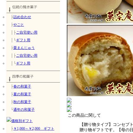
├
詰め合わせ
├
やごと
│├
ご自宅使い用
│└
ギフト用
├
栗まんじゅう
│├
ご自宅使い用
│└
ギフト用
├
春の和菓子
├
夏の和菓子
├
秋の和菓子
└
通年の和菓子
この商品に関して
【贈り物タイプ】コンセプ
├
￥1,000～￥2,000 ギフト
贈り物ギフトです。【母の