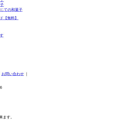
子
じての和菓子
ド【無料】
す
｜
お問い合わせ
｜
６
来ます。