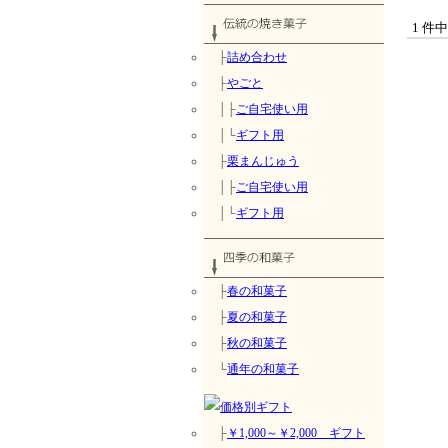
1 件
├
詰め合わせ
├
やごと
│├
ご自宅使い用
│└
ギフト用
├
栗まんじゅう
│├
ご自宅使い用
│└
ギフト用
├
春の和菓子
├
夏の和菓子
├
秋の和菓子
└
通年の和菓子
├
￥1,000～￥2,000 ギフト