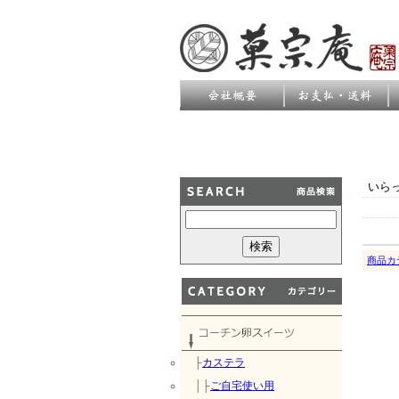
いら
商品カ
├
カステラ
│├
ご自宅使い用