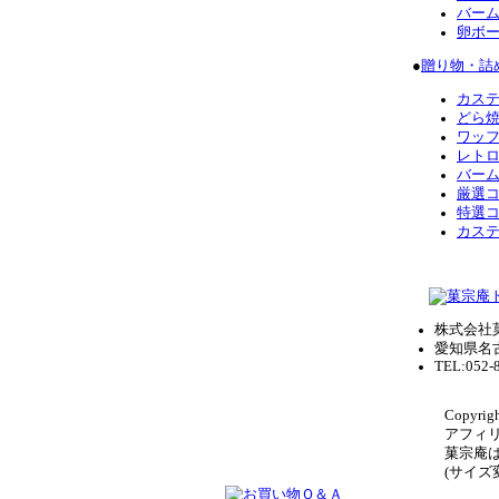
バー
卵ボ
●
贈り物・詰
カス
どら
ワッ
レト
バー
厳選
特選
カス
株式会社
愛知県名
TEL:052-
Copyrigh
アフィ
菓宗庵
(サイ