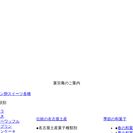
菓宗庵のご案内
ン卵スイーツ各種
類別
テラ
焼き
伝統の名古屋土産
季節の和菓子
ギーワッフル
ロプリン
●名古屋土産菓子種類別
●
春の和菓
ォンケーキ
●
夏の和菓