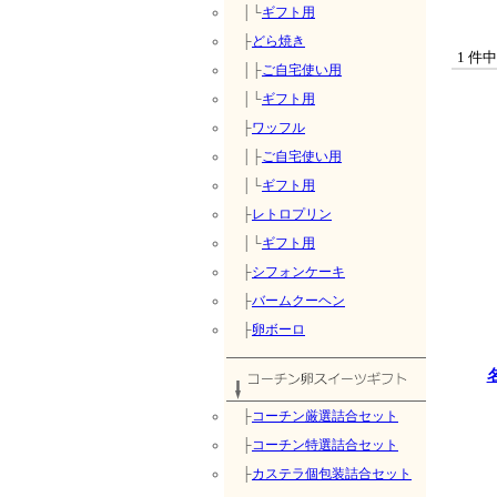
│└
ギフト用
├
どら焼き
1 件
│├
ご自宅使い用
│└
ギフト用
├
ワッフル
│├
ご自宅使い用
│└
ギフト用
├
レトロプリン
│└
ギフト用
├
シフォンケーキ
├
バームクーヘン
├
卵ボーロ
├
コーチン厳選詰合セット
├
コーチン特選詰合セット
├
カステラ個包装詰合セット