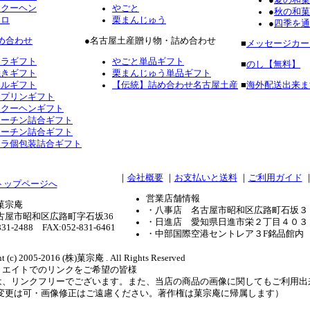
ムクーヘン
やごと
●
秋の和菓
ーロ
栗まんじゅう
●
四季を通
め合わせ
●名古屋土産贈り物・詰め合わせ
■
メッセージカー
テラギフト
やごと単品ギフト
■
のし【無料】
焼きギフト
栗まんじゅう単品ギフト
フルギフト
【伝統】詰め合わせ名古屋土産
■
海外配送出来ま
ロプリンギフト
ムクーヘンギフト
コーチン詰合ギフト
コーチン詰合ギフト
テラ個包装詰合ギフト
｜
会社概要
｜
お支払いと送料
｜
ご利用ガイド
営業店舗情報
菓宗庵
・八事店 名古屋市昭和区広路町石坂３
古屋市昭和区広路町字石坂36
・日進店 愛知県日進市栄２丁目４０３
831-2488 FAX:052-831-6461
・中部国際空港セントレア３F銘品館内
t (c) 2005-2016 (株)菓宗庵 . All Rights Reserved
リエイトでのリンクをご希望の皆様
は、リンクフリーでございます。また、当店の商品の画像に関してもご利用出
ズ変更は可・画像修正はご遠慮ください。著作権は菓宗庵に帰属します）