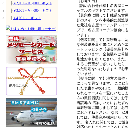
【お誕生日】
├
￥2,001～￥3,000 ギフト
【詰め合わせ仕様】名古屋コ
ッフルのギフトでございます
├
￥3,001～￥4,000 ギフト
【菓宗庵に関して】純系名古
├
￥4,001～ ギフト
卵のスイーツを本格的に製造
た元祖名古屋コーチン卵スイ
プで、名古屋コーチン協会に
います。
【包装に関して】菓宗庵は、
な包装紙を最小限にとどめた
ートラッピング【優美包装】
しております。全包装をご希
別途お申し出ください。また
するご要望がございましたら
った対応をいたしますのでお
さいませ。
【熨斗に関して】地方の風習
によって異なります。 ここに
した表書きやのしは、一般的
られるケースを一覧にいたしま
方の風習習慣に関しては、お
当該地方で詳しい方におたず
宗教宗派に関しましては、お
におたずね下さい。 なお、仏
しては、薄墨色を採用いたし
す。 名入れに関しては、ご連
対応いたしますのでよろしく