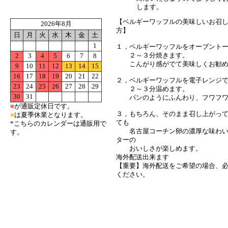
します。
【ベルギーワッフルの美味しいお召
2026年8月
方】
日
月
火
水
木
金
土
1
１，ベルギーワッフルをオーブント
２～３分焼きます。
2
3
4
5
6
7
8
こんがり感がでて美味しくお勧め
9
10
11
12
13
14
15
16
17
18
19
20
21
22
２，ベルギーワッフルを電子レンジ
23
24
25
26
27
28
29
２～３分温めます。
30
31
パンのようにふんわり、フワフワ
■
が通販定休日です。
３，もちろん、そのまま召し上がっ
■
は夏季休業となります。
ても
*こちらのカレンダーは通販用で
名古屋コーチン卵の濃厚な味わい
す。
ターの
おいしさが楽しめます。
海外配送出来ます
【重要】海外配送をご希望の場合、
ください。
●詳細ご案内ページはこちら
●海外配送履歴はこちら