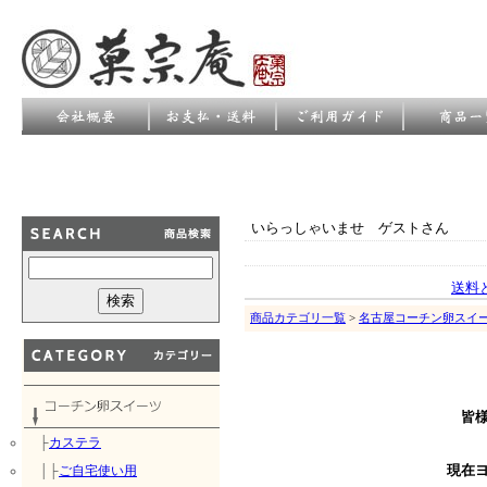
いらっしゃいませ ゲストさん
送料
商品カテゴリ一覧
>
名古屋コーチン卵スイ
皆
├
カステラ
│├
ご自宅使い用
現在