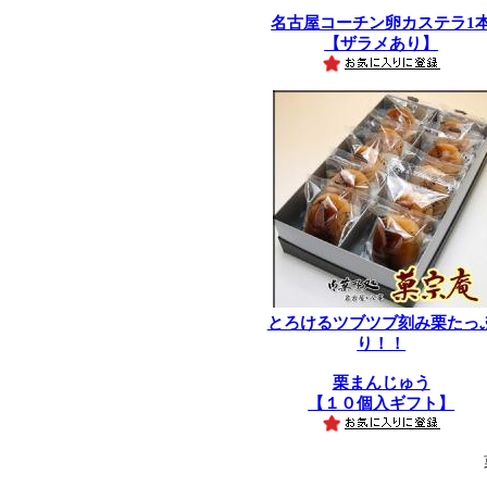
名古屋コーチン卵カステラ1
【ザラメあり】
とろけるツブツブ刻み栗たっ
り！！
栗まんじゅう
【１０個入ギフト】