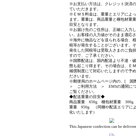
※お支払い方法は、クレジット決済
ていただきます。
※ＥＭＳ料金は、重量とエリアによ
ます。重量は、商品重量と梱包材重
目安となります。
※お届け先のご住所は、正確に入力
い。お客様の入力値がそのまま適応
※海外に物品などを送られる場合、
税等が発生することがございます。
発生した関税等は受取人さまのご負
すので、ご了承ください。
※国際配送は、国内配送より不達・
態も起こり得ます。その場合は、Ｅ
補償制度にて対応いたしますので予
ださいませ。
※郵便局のホームページ内の、[ 
＞ ご利用方法 ＞ EMSの通関につ
ご覧ください。
◆配送重量の目安◆
商品重量 650g 梱包材重量 300
重量 950g （同梱や配送エリアに
化いたします）
This Japanese confection can be delivere