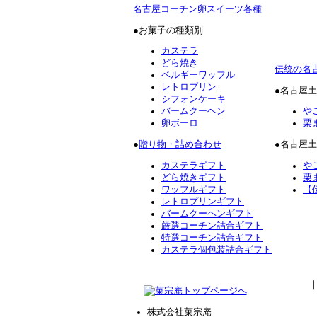
名古屋コーチン卵スイーツ各種
●お菓子の種類別
カステラ
どら焼き
伝統の名
ベルギーワッフル
レトロプリン
●名古屋
シフォンケーキ
バームクーヘン
や
卵ボーロ
栗
●
贈り物・詰め合わせ
●名古屋
カステラギフト
や
どら焼きギフト
栗
ワッフルギフト
【
レトロプリンギフト
バームクーヘンギフト
厳選コーチン詰合ギフト
特選コーチン詰合ギフト
カステラ個包装詰合ギフト
株式会社菓宗庵