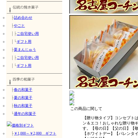
├
詰め合わせ
├
やごと
│├
ご自宅使い用
│└
ギフト用
├
栗まんじゅう
│├
ご自宅使い用
│└
ギフト用
├
春の和菓子
├
夏の和菓子
├
秋の和菓子
この商品に関して
└
通年の和菓子
【贈り物タイプ】コンセプト
ン＆エコ！おしゃれな贈り物
す。【母の日】【父の日】【
├
￥1,000～￥2,000 ギフト
【ホワイトデー】【バレンタ