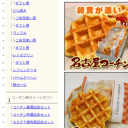
│└
ギフト用
├
どら焼き
│├
ご自宅使い用
│└
ギフト用
├
ワッフル
│├
ご自宅使い用
│└
ギフト用
├
レトロプリン
│└
ギフト用
├
シフォンケーキ
├
バームクーヘン
├
卵ボーロ
├
コーチン厳選詰合セット
├
コーチン特選詰合セット
├
カステラ個包装詰合セット