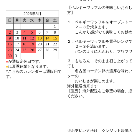
【ベルギーワッフルの美味しいお召
方】
2026年8月
日
月
火
水
木
金
土
１，ベルギーワッフルをオーブント
1
２～３分焼きます。
こんがり感がでて美味しくお勧め
2
3
4
5
6
7
8
9
10
11
12
13
14
15
２，ベルギーワッフルを電子レンジ
16
17
18
19
20
21
22
２～３分温めます。
23
24
25
26
27
28
29
パンのようにふんわり、フワフワ
30
31
３，もちろん、そのまま召し上がっ
■
が通販定休日です。
ても
■
は夏季休業となります。
名古屋コーチン卵の濃厚な味わい
*こちらのカレンダーは通販用で
ターの
す。
おいしさが楽しめます。
海外配送出来ます
【重要】海外配送をご希望の場合、
ください。
●詳細ご案内ページはこちら
●海外配送履歴はこちら
※お支払い方法は、クレジット決済