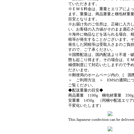
ていただきます。
※ＥＭＳ料金は、重量とエリアによ
ます。重量は、商品重量と梱包材重
目安となります。
※お届け先のご住所は、正確に入力
い。お客様の入力値がそのまま適応
※海外に物品などを送られる場合、
税等が発生することがございます。
発生した関税等は受取人さまのご負
すので、ご了承ください。
※国際配送は、国内配送より不達・
態も起こり得ます。その場合は、Ｅ
補償制度にて対応いたしますので予
ださいませ。
※郵便局のホームページ内の、[ 
＞ ご利用方法 ＞ EMSの通関につ
ご覧ください。
◆配送重量の目安◆
商品重量 1100g 梱包材重量 350
安重量 1450g （同梱や配送エリ
干変化いたします）
This Japanese confection can be delivere