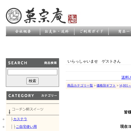
いらっしゃいませ ゲストさん
送料
商品カテゴリ一覧
>
価格別ギフト
>
\4,00
皆
├
カステラ
│├
ご自宅使い用
現在