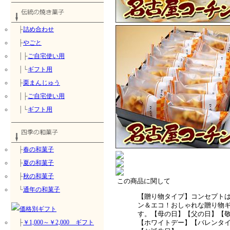
├
詰め合わせ
├
やごと
│├
ご自宅使い用
│└
ギフト用
├
栗まんじゅう
│├
ご自宅使い用
│└
ギフト用
├
春の和菓子
├
夏の和菓子
├
秋の和菓子
この商品に関して
└
通年の和菓子
【贈り物タイプ】コンセプト
ン＆エコ！おしゃれな贈り物
す。【母の日】【父の日】【
├
￥1,000～￥2,000 ギフト
【ホワイトデー】【バレンタ