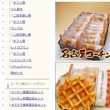
│└
ギフト用
├
どら焼き
│├
ご自宅使い用
│└
ギフト用
├
ワッフル
│├
ご自宅使い用
│└
ギフト用
├
レトロプリン
│└
ギフト用
├
シフォンケーキ
├
バームクーヘン
├
卵ボーロ
├
コーチン厳選詰合セット
├
コーチン特選詰合セット
├
カステラ個包装詰合セット