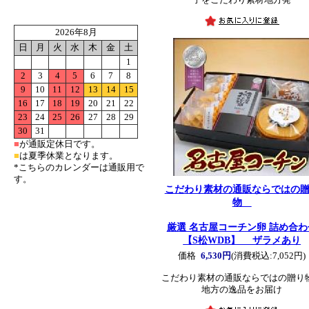
子をこだわり素材地方発
2026年8月
日
月
火
水
木
金
土
1
2
3
4
5
6
7
8
9
10
11
12
13
14
15
16
17
18
19
20
21
22
23
24
25
26
27
28
29
30
31
■
が通販定休日です。
■
は夏季休業となります。
*こちらのカレンダーは通販用で
す。
こだわり素材の通販ならではの
物
厳選 名古屋コーチン卵 詰め合わ
【S松WDB】 ザラメあり
価格
6,530円
(消費税込:7,052円)
こだわり素材の通販ならではの贈
地方の逸品をお届け