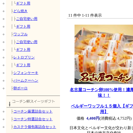
│└
ギフト用
├
どら焼き
11 件中 1-11 件表示
│├
ご自宅使い用
│└
ギフト用
├
ワッフル
│├
ご自宅使い用
│└
ギフト用
├
レトロプリン
│└
ギフト用
├
シフォンケーキ
├
バームクーヘン
├
卵ボーロ
名古屋コーチン卵100%使用！濃
味！！
ベルギーワッフル１５個入【ギ
用】
├
コーチン厳選詰合セット
価格
4,400円
(消費税込:4,752円)
├
コーチン特選詰合セット
├
カステラ個包装詰合セット
日本文化とベルギー文化が交わり新
日本の地方文化創出