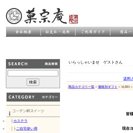
いらっしゃいませ ゲストさん
送料
商品カテゴリ一覧
>
価格別ギフト
> \4,0
皆
├
カステラ
│├
ご自宅使い用
現在