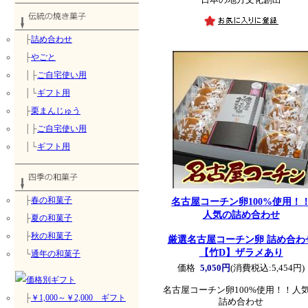
├
詰め合わせ
├
やごと
│├
ご自宅使い用
│└
ギフト用
├
栗まんじゅう
│├
ご自宅使い用
│└
ギフト用
├
春の和菓子
名古屋コーチン卵100%使用！
人気の詰め合わせ
├
夏の和菓子
├
秋の和菓子
厳選名古屋コーチン卵 詰め合わ
【竹D】ザラメあり
└
通年の和菓子
価格
5,050円
(消費税込:5,454円)
名古屋コーチン卵100%使用！！人
├
￥1,000～￥2,000 ギフト
詰め合わせ