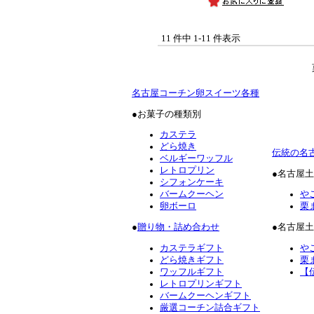
11 件中 1-11 件表示
名古屋コーチン卵スイーツ各種
●お菓子の種類別
カステラ
どら焼き
伝統の名
ベルギーワッフル
レトロプリン
●名古屋
シフォンケーキ
バームクーヘン
や
卵ボーロ
栗
●
贈り物・詰め合わせ
●名古屋
カステラギフト
や
どら焼きギフト
栗
ワッフルギフト
【
レトロプリンギフト
バームクーヘンギフト
厳選コーチン詰合ギフト