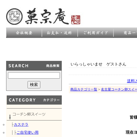
いらっしゃいませ ゲストさん
送料
商品カテゴリ一覧
>
名古屋コーチン卵スイ
皆
├
カステラ
│├
ご自宅使い用
現在