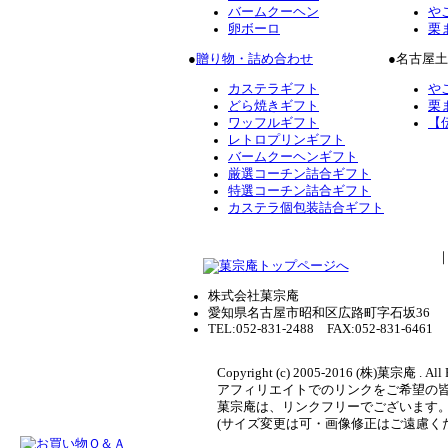
バームクーヘン
や
卵ボーロ
栗
●
贈り物・詰め合わせ
●名古屋
カステラギフト
や
どら焼きギフト
栗
ワッフルギフト
【
レトロプリンギフト
バームクーヘンギフト
厳選コーチン詰合ギフト
特選コーチン詰合ギフト
カステラ個包装詰合ギフト
株式会社菓宗庵
愛知県名古屋市昭和区広路町字石坂36
TEL:052-831-2488 FAX:052-831-6461
Copyright (c) 2005-2016 (株)菓宗庵 . All 
アフィリエイトでのリンクをご希望の
菓宗庵は、リンクフリーでございます
(サイズ変更は可・画像修正はご遠慮く