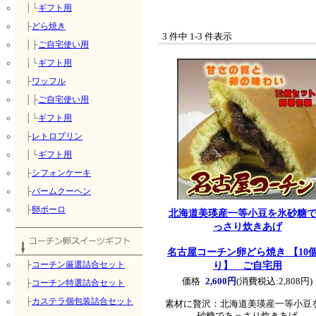
│└
ギフト用
├
どら焼き
3 件中 1-3 件表示
│├
ご自宅使い用
│└
ギフト用
├
ワッフル
│├
ご自宅使い用
│└
ギフト用
├
レトロプリン
│└
ギフト用
├
シフォンケーキ
├
バームクーヘン
├
卵ボーロ
北海道美瑛産一等小豆を氷砂糖
っさり炊きあげ
名古屋コーチン卵どら焼き 【10
り】 ご自宅用
├
コーチン厳選詰合セット
価格
2,600円
(消費税込:2,808円)
├
コーチン特選詰合セット
├
カステラ個包装詰合セット
素材に贅沢：北海道美瑛産一等小豆
砂糖であっさり炊きあげ