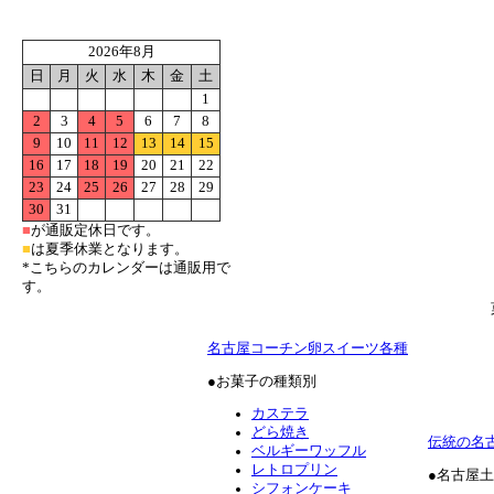
2026年8月
日
月
火
水
木
金
土
1
2
3
4
5
6
7
8
9
10
11
12
13
14
15
16
17
18
19
20
21
22
23
24
25
26
27
28
29
30
31
■
が通販定休日です。
■
は夏季休業となります。
*こちらのカレンダーは通販用で
す。
名古屋コーチン卵スイーツ各種
●お菓子の種類別
カステラ
どら焼き
伝統の名
ベルギーワッフル
レトロプリン
●名古屋
シフォンケーキ