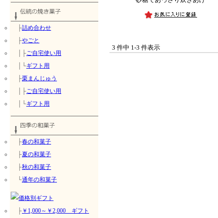
├
詰め合わせ
├
やごと
3 件中 1-3 件表示
│├
ご自宅使い用
│└
ギフト用
├
栗まんじゅう
│├
ご自宅使い用
│└
ギフト用
├
春の和菓子
├
夏の和菓子
├
秋の和菓子
└
通年の和菓子
├
￥1,000～￥2,000 ギフト