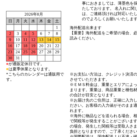
事におきましては、薄墨色を
たしております。 名入れに関
は、ご連絡頂ければ対応いた
2026年8月
のでよろしくお願いいたしま
日
月
火
水
木
金
土
1
海外配送出来ます
【重要】海外配送をご希望の場合、
2
3
4
5
6
7
8
読みください。
9
10
11
12
13
14
15
16
17
18
19
20
21
22
●詳細ご案内ページはこちら
23
24
25
26
27
28
29
30
31
■
が通販定休日です。
●海外配送履歴はこちら
■
は夏季休業となります。
※お支払い方法は、クレジット決済
*こちらのカレンダーは通販用で
させていただきます。
す。
※ＥＭＳ料金は、重量とエリアによ
まります。重量は、商品重量と梱包
の合計が目安となります。
※お届け先のご住所は、正確に入力
ださい。お客様の入力値がそのまま
れます。
※海外に物品などを送られる場合、
で関税等が発生することがございま
の場合、発生した関税等は受取人さ
負担となりますので、ご了承くださ
※国際配送は、国内配送より不達・