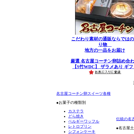
こだわり素材の通販ならでは
り物
地方の一品をお届け
厳選 名古屋コーチン卵詰め合
【S竹WDC】 ザラメあり ギフ
名古屋コーチン卵スイーツ各種
●お菓子の種類別
カステラ
どら焼き
伝統の名
ベルギーワッフル
レトロプリン
●名古屋
シフォンケーキ