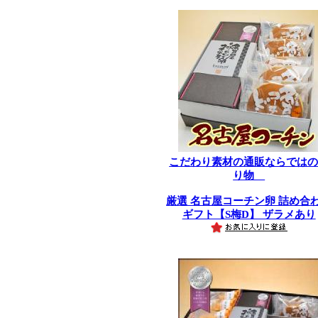
こだわり素材の通販ならでは
り物
厳選 名古屋コーチン卵 詰め合
ギフト【S梅D】 ザラメあり