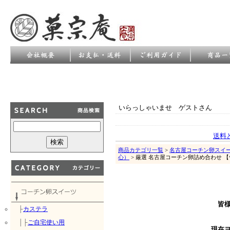
いらっしゃいませ ゲストさん
送料
商品カテゴリ一覧
>
名古屋コーチン卵スイ
心）
> 厳選 名古屋コーチン卵詰め合わせ 
皆
├
カステラ
│├
ご自宅使い用
現在