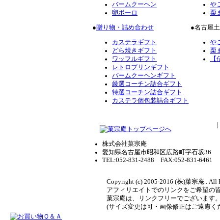
バームクーヘン
や
卵ボーロ
栗
●
贈り物・詰め合わせ
●名古屋
カステラギフト
や
どら焼きギフト
栗
ワッフルギフト
【
レトロプリンギフト
バームクーヘンギフト
厳選コーチン詰合ギフト
特選コーチン詰合ギフト
カステラ個包装詰合ギフト
株式会社菓宗庵
愛知県名古屋市昭和区広路町字石坂36
TEL:052-831-2488 FAX:052-831-6461
Copyright (c) 2005-2016 (株)菓宗庵 . All 
アフィリエイトでのリンクをご希望の
菓宗庵は、リンクフリーでございます
(サイズ変更は可・画像修正はご遠慮く