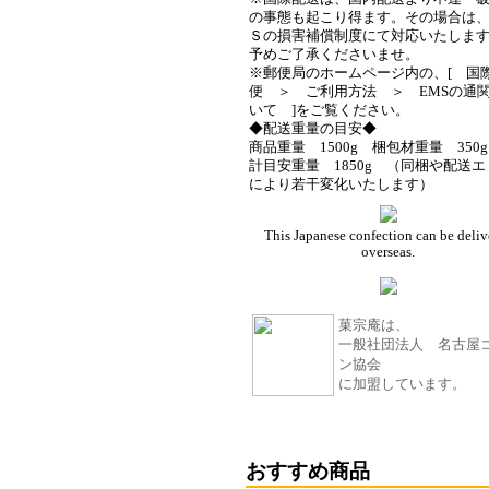
の事態も起こり得ます。その場合は
Ｓの損害補償制度にて対応いたしま
予めご了承くださいませ。
※郵便局のホームページ内の、[ 国
便 ＞ ご利用方法 ＞ EMSの通
いて ]をご覧ください。
◆配送重量の目安◆
商品重量 1500g 梱包材重量 350
計目安重量 1850g （同梱や配送エ
により若干変化いたします）
This Japanese confection can be deliv
overseas.
菓宗庵は、
一般社団法人 名古屋
ン協会
に加盟しています。
おすすめ商品