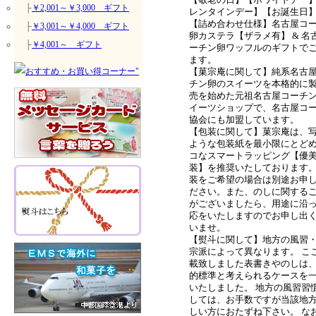
├
￥2,001～￥3,000 ギフト
レンタインデー】【お誕生日
【詰め合わせ仕様】名古屋コ
├
￥3,001～￥4,000 ギフト
卵カステラ【ザラメ有】 & 名
├
￥4,001～ ギフト
ーチン卵ワッフルのギフトで
ます。
【菓宗庵に関して】純系名古
チン卵のスイーツを本格的に
売を始めた元祖名古屋コーチ
イーツショップで、名古屋コ
協会にも加盟しています。
【包装に関して】菓宗庵は、
ような包装紙を最小限にとど
コなスマートラッピング【優
装】を推奨いたしております
装をご希望の場合は別途お申
ださい。また、のしに関する
がございましたら、用途に沿
応をいたしますのでお申し出
いませ。
【熨斗に関して】地方の風習
宗派によって異なります。 こ
載致しました表書きやのしは
的標準と考えられるケースを
いたしました。 地方の風習習
しては、お手数ですが当該地
しい方におたずね下さい。 な