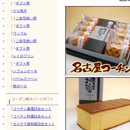
│└
ギフト用
├
どら焼き
│├
ご自宅使い用
│└
ギフト用
├
ワッフル
│├
ご自宅使い用
│└
ギフト用
├
レトロプリン
│└
ギフト用
├
シフォンケーキ
├
バームクーヘン
├
卵ボーロ
├
コーチン厳選詰合セット
├
コーチン特選詰合セット
├
カステラ個包装詰合セット