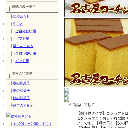
├
詰め合わせ
├
やごと
│├
ご自宅使い用
│└
ギフト用
├
栗まんじゅう
│├
ご自宅使い用
│└
ギフト用
├
春の和菓子
├
夏の和菓子
├
秋の和菓子
この商品に関して
└
通年の和菓子
【贈り物タイプ】コンセプト
モダン＆エコ！おしゃれな贈
フトです。【母の日】【父の
├
￥1,000～￥2,000 ギフト
【敬老の日】【ホワイトデー