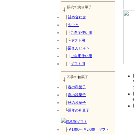
├
詰め合わせ
├
やごと
│├
ご自宅使い用
│└
ギフト用
├
栗まんじゅう
│├
ご自宅使い用
│└
ギフト用
●
ワ
├
春の和菓子
ご
●
├
夏の和菓子
包
├
秋の和菓子
●
└
通年の和菓子
├
￥1,000～￥2,000 ギフト