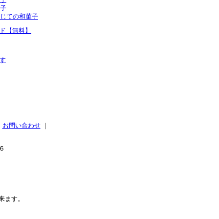
子
じての和菓子
ド【無料】
す
｜
お問い合わせ
｜
６
来ます。