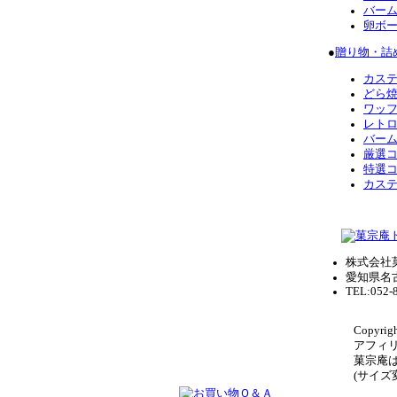
バー
卵ボ
●
贈り物・詰
カス
どら
ワッ
レト
バー
厳選
特選
カス
株式会社
愛知県名
TEL:052-
Copyrigh
アフィ
菓宗庵
(サイ