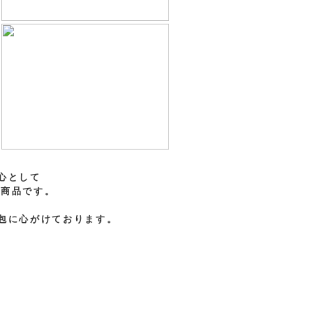
心として
商品です。
包に心がけております。