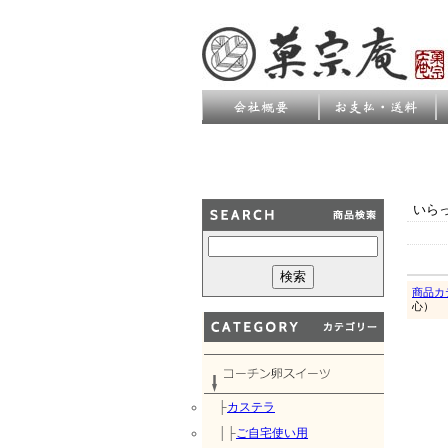
いら
商品カ
心）
├
カステラ
│├
ご自宅使い用