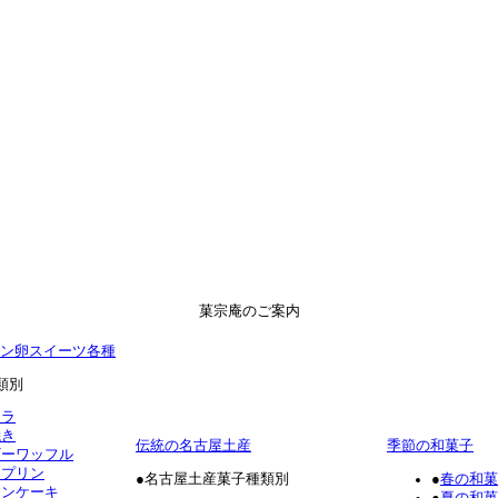
菓宗庵のご案内
ン卵スイーツ各種
類別
テラ
焼き
伝統の名古屋土産
季節の和菓子
ギーワッフル
ロプリン
●名古屋土産菓子種類別
●
春の和菓
ォンケーキ
●
夏の和菓