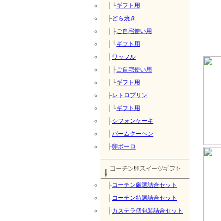
│└
ギフト用
├
どら焼き
│├
ご自宅使い用
│└
ギフト用
├
ワッフル
│├
ご自宅使い用
│└
ギフト用
├
レトロプリン
│└
ギフト用
├
シフォンケーキ
├
バームクーヘン
├
卵ボーロ
├
コーチン厳選詰合セット
├
コーチン特選詰合セット
├
カステラ個包装詰合セット