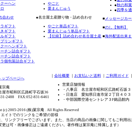
ムクーヘン
やごと
●
秋の和菓
ーロ
栗まんじゅう
●
四季を通
め合わせ
●名古屋土産贈り物・詰め合わせ
■
メッセージカー
テラギフト
やごと単品ギフト
■
のし【無料】
焼きギフト
栗まんじゅう単品ギフト
フルギフト
【伝統】詰め合わせ名古屋土産
■
海外配送出来ま
ロプリンギフト
ムクーヘンギフト
コーチン詰合ギフト
コーチン詰合ギフト
テラ個包装詰合ギフト
｜
会社概要
｜
お支払いと送料
｜
ご利用ガイド
営業店舗情報
菓宗庵
・八事店 名古屋市昭和区広路町石坂３
古屋市昭和区広路町字石坂36
・日進店 愛知県日進市栄２丁目４０３
831-2488 FAX:052-831-6461
・中部国際空港セントレア３F銘品館内
t (c) 2005-2016 (株)菓宗庵 . All Rights Reserved
リエイトでのリンクをご希望の皆様
は、リンクフリーでございます。また、当店の商品の画像に関してもご利用出
ズ変更は可・画像修正はご遠慮ください。著作権は菓宗庵に帰属します）