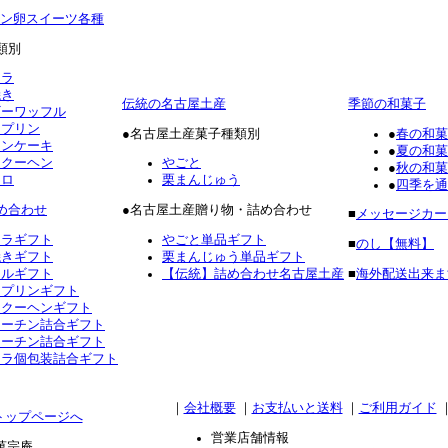
ン卵スイーツ各種
類別
テラ
焼き
伝統の名古屋土産
季節の和菓子
ギーワッフル
ロプリン
●名古屋土産菓子種類別
●
春の和菓
ォンケーキ
●
夏の和菓
ムクーヘン
やごと
●
秋の和菓
ーロ
栗まんじゅう
●
四季を通
め合わせ
●名古屋土産贈り物・詰め合わせ
■
メッセージカー
テラギフト
やごと単品ギフト
■
のし【無料】
焼きギフト
栗まんじゅう単品ギフト
フルギフト
【伝統】詰め合わせ名古屋土産
■
海外配送出来ま
ロプリンギフト
ムクーヘンギフト
コーチン詰合ギフト
コーチン詰合ギフト
テラ個包装詰合ギフト
｜
会社概要
｜
お支払いと送料
｜
ご利用ガイド
営業店舗情報
菓宗庵