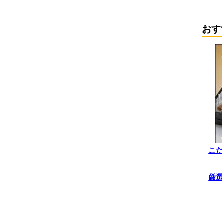
おす
こ
厳