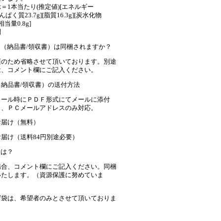
＝1本当たり(推定値)[エネルギー
[たんぱく質23.7g][脂質16.3g][炭水化物
塩相当量0.8g]
問
（納品書/領収書）は同梱されますか？
護のため省略させて頂いております。別途
は、コメント欄にご記入ください。
納品書/領収書）の送付方法
メール時にＰＤＦ形式にてメールに添付
し、ＰＣメールアドレスのみ対応。
お届け（無料）
届け（送料84円別途必要）
袋は？
場合、コメント欄にご記入ください。同梱
いたします。（資源保護に努めていま
げ袋は、希望者のみとさせて頂いておりま