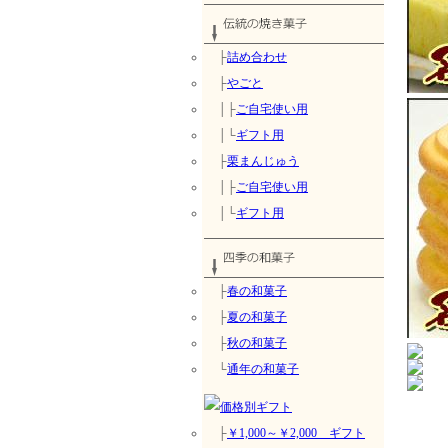
├
詰め合わせ
├
やごと
│├
ご自宅使い用
│└
ギフト用
├
栗まんじゅう
│├
ご自宅使い用
│└
ギフト用
├
春の和菓子
├
夏の和菓子
├
秋の和菓子
└
通年の和菓子
├
￥1,000～￥2,000 ギフト