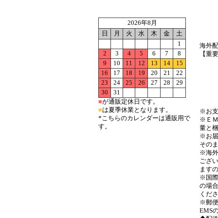
2026年8月
日
月
火
水
木
金
土
1
海外
2
3
4
5
6
7
8
【重
9
10
11
12
13
14
15
●詳細
16
17
18
19
20
21
22
23
24
25
26
27
28
29
30
31
●海外
■
が通販定休日です。
■
は夏季休業となります。
※お
*こちらのカレンダーは通販用で
※Ｅ
す。
量と
※お
その
※海
ござ
ます
※国
の場
くだ
※郵
EMS