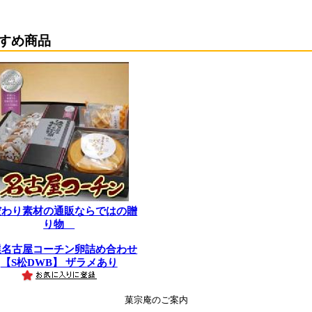
すめ商品
だわり素材の通販ならではの贈
り物
選名古屋コーチン卵詰め合わせ
【S松DWB】 ザラメあり
菓宗庵のご案内