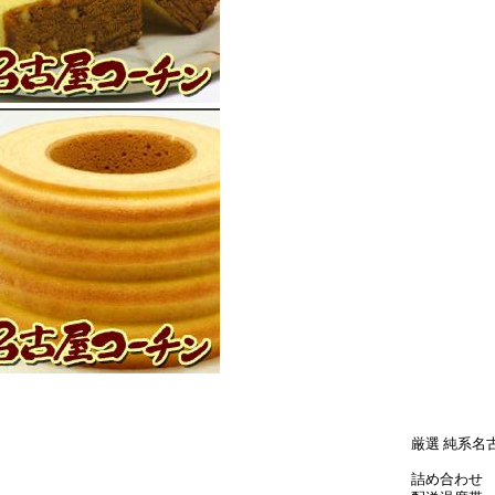
厳選 純系名
詰め合わせ 