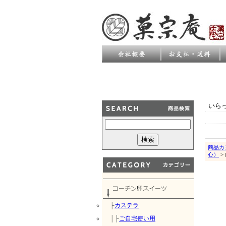
いら
商品カ
心）
>
├
カステラ
│├
ご自宅使い用