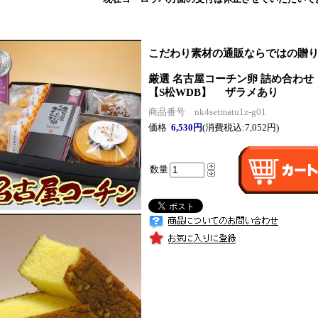
こだわり素材の通販ならではの贈
厳選 名古屋コーチン卵 詰め合わせ
【S松WDB】 ザラメあり
商品番号 nk4setmatu1z-g01
価格
6,530円
(消費税込:7,052円)
数量