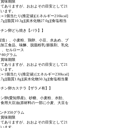
】賞味期限
てありますが、おおよその目安として21
座います。
1個当たり(推定値)[エネルギー216kcal]
7g][脂質10.3g][炭水化物27.0g][食塩相当
ーチン卵どら焼き【バラ】】
製造）、小麦粉、鶏卵、小豆、水あめ、ブ
加工食品、味醂、脱脂粉乳/膨脹剤、乳化
）、セルロース
チ80グラム
】賞味期限
てありますが、おおよその目安として21
座います。
1個当たり(推定値) [エネルギー230kcal]
7g][脂質1.8g][炭水化物50.3g][食塩相当量
ーチン卵カステラ【ザラメ有】】
ン卵(愛知県産)、砂糖、小麦粉、水飴、
食用大豆油(原材料の一部に小麦、大豆を
.5センチ350グラム
】賞味期限
てありますが、おおよその目安として21
座います。