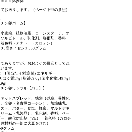
＝＝＞常温推奨
にてお送りします。（ページ下部の参照）
報
ーチン卵バーム】
、小麦粉、植物油脂、コーンスターチ、オ
、ソルビトール、乳化剤、膨張剤、香料
、着色料（アナトー・カロテン）
チ/高さ７センチ350グラム
】
てありますが、おおよその目安として21
座います。
＝1個当たり(推定値)[エネルギー
[たんぱく質17g][脂質69.6g][炭水化物149.7g]
9g]
ーチン卵ワッフル【バラ】】
ファットスプレッド、糖類（砂糖、異性化
）、全卵（名古屋コーチン）、加糖練乳、
ースト、バター、食塩、蜂蜜、マルトデキ
クリーム（乳製品）、乳化剤、香料、ベー
ー、酸化防止剤（V.E）、着色料（カロチ
（原材料の一部に大豆を含む）
50グラム