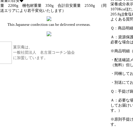
送重量の目安◆
栄養成分表示
量 2200g 梱包材重量 350g 合計目安重量 2550g （同
1070Kcal]
配送エリアにより若干変化いたします）
205.8g][食
よくある質
This Japanese confection can be delivered overseas.
Ｑ：商品明細
Ａ：資源保
必要な場合
菓宗庵は、
※商品明細（
一般社団法人 名古屋コーチン協会
に加盟しています。
・配送確認
（無料）但
・同梱して
・別送にてお
Ｑ：手提げ
Ａ：必要な
してお届け
す。）
※原則手提
す。