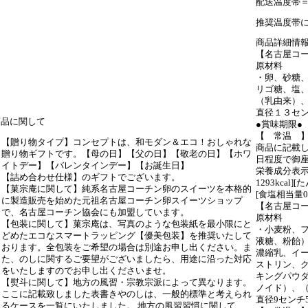
配送温度帯
推奨温度帯
商品詳細情
【名古屋コ
原材料
・卵、砂糖
リゴ糖、塩
（乳由来）
直径１３セン
商品に関して
●賞味期限●
【 常温 
【贈り物タイプ】コンセプトは、和モダン＆エコ！おしゃれな
商品に記載し
贈り物ギフトです。【母の日】【父の日】【敬老の日】【ホワ
日程度で御
イトデー】【バレンタインデー】【お誕生日】
栄養成分表示
【詰め合わせ仕様】のギフトでございます。
1293kcal]
【菓宗庵に関して】純系名古屋コーチン卵のスイーツを本格的
[食塩相当量0.
に製造販売を始めた元祖名古屋コーチン卵スイーツショップ
【名古屋コ
で、名古屋コーチン協会にも加盟しています。
原材料
【包装に関して】菓宗庵は、写真のような包装紙を最小限にと
・小麦粉、
どめたエコなスマートラッピング【優美包装】を推奨いたして
液糖、粉飴
おります。全包装をご希望の場合は別途お申し出ください。ま
濃縮乳、イ
た、のしに関するご要望がございましたら、用途に沿った対応
ストリン、
をいたしますのでお申し出くださいませ。
キングパウダ
【熨斗に関して】地方の風習・宗教宗派によって異なります。
ノイド）、
ここに記載致しました表書きやのしは、一般的標準と考えられ
直径9センチ
るケースを一覧にいたしました。 地方の風習習慣に関して