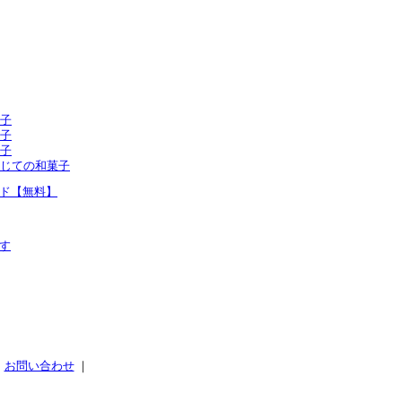
子
子
子
じての和菓子
ド【無料】
す
｜
お問い合わせ
｜