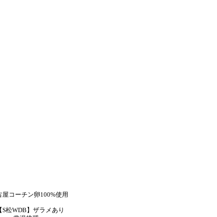
古屋コーチン卵100%使用
【S松WDB】ザラメあり