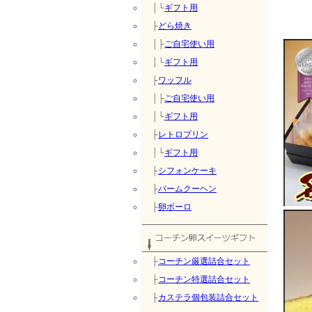
│└
ギフト用
├
どら焼き
│├
ご自宅使い用
│└
ギフト用
├
ワッフル
│├
ご自宅使い用
│└
ギフト用
├
レトロプリン
│└
ギフト用
├
シフォンケーキ
├
バームクーヘン
├
卵ボーロ
├
コーチン厳選詰合セット
├
コーチン特選詰合セット
├
カステラ個包装詰合セット