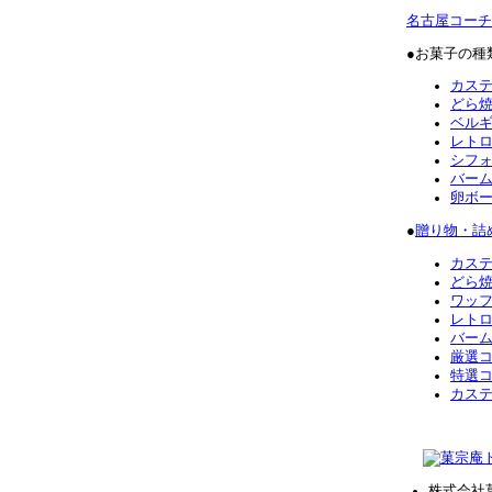
名古屋コーチ
●お菓子の種
カス
どら
ベル
レト
シフ
バー
卵ボ
●
贈り物・詰
カス
どら
ワッ
レト
バー
厳選
特選
カス
株式会社