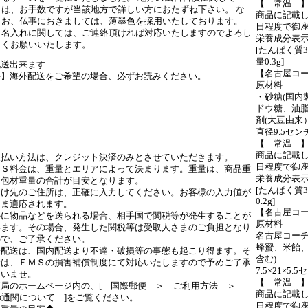
【 常温 
は、お手数ですが当該地方で詳しい方におたずね下さい。 な
商品に記載し
お、仏事におきましては、薄墨色を採用いたしております。
日程度で御
名入れに関しては、ご連絡頂ければ対応いたしますのでよろし
栄養成分表示＝
くお願いいたします。
[たんぱく質3.
量0.3g]
配送出来ます
【名古屋コ
要】海外配送をご希望の場合、必ずお読みください。
原材料
ご案内ページはこちら
・砂糖(国内
ドウ糖、油脂
剤(大豆由来
直径9.5セン
配送履歴はこちら
【 常温 
商品に記載し
支払い方法は、クレジット決済のみとさせていただきます。
日程度で御
ＭＳ料金は、重量とエリアによって決まります。重量は、商品重
栄養成分表示＝
梱包材重量の合計が目安となります。
[たんぱく質3.
届け先のご住所は、正確に入力してください。お客様の入力値が
0.2g]
まま適応されます。
【名古屋コ
外に物品などを送られる場合、相手国で関税等が発生することが
原材料
います。その場合、発生した関税等は受取人さまのご負担となり
名古屋コーチ
ので、ご了承ください。
蜂蜜、米飴、
際配送は、国内配送より不達・破損等の事態も起こり得ます。そ
含む)
合は、ＥＭＳの損害補償制度にて対応いたしますので予めご了承
7.5×21×5
さいませ。
【 常温 
便局のホームページ内の、[ 国際郵便 ＞ ご利用方法 ＞
商品に記載し
の通関について ]をご覧ください。
日程度で御