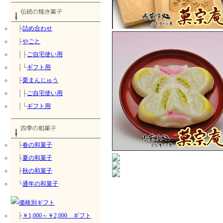
├
詰め合わせ
├
やごと
│├
ご自宅使い用
│└
ギフト用
├
栗まんじゅう
│├
ご自宅使い用
│└
ギフト用
├
春の和菓子
├
夏の和菓子
├
秋の和菓子
└
通年の和菓子
├
￥1,000～￥2,000 ギフト