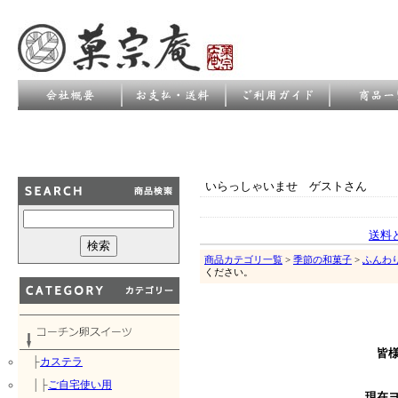
いらっしゃいませ ゲストさん
送料
商品カテゴリ一覧
>
季節の和菓子
>
ふんわ
ください。
皆
├
カステラ
│├
ご自宅使い用
現在