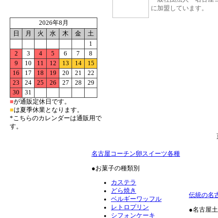
に加盟しています。
2026年8月
日
月
火
水
木
金
土
1
2
3
4
5
6
7
8
9
10
11
12
13
14
15
16
17
18
19
20
21
22
23
24
25
26
27
28
29
30
31
■
が通販定休日です。
■
は夏季休業となります。
*こちらのカレンダーは通販用で
す。
名古屋コーチン卵スイーツ各種
●お菓子の種類別
カステラ
どら焼き
伝統の名
ベルギーワッフル
レトロプリン
●名古屋
シフォンケーキ