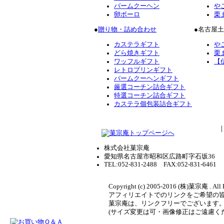
バームクーヘン
や
卵ボーロ
栗
●
贈り物・詰め合わせ
●名古屋
カステラギフト
や
どら焼きギフト
栗
ワッフルギフト
【
レトロプリンギフト
バームクーヘンギフト
厳選コーチン詰合ギフト
特選コーチン詰合ギフト
カステラ個包装詰合ギフト
株式会社菓宗庵
愛知県名古屋市昭和区広路町字石坂36
TEL:052-831-2488 FAX:052-831-6461
Copyright (c) 2005-2016 (株)菓宗庵 . All 
アフィリエイトでのリンクをご希望の
菓宗庵は、リンクフリーでございます
(サイズ変更は可・画像修正はご遠慮く