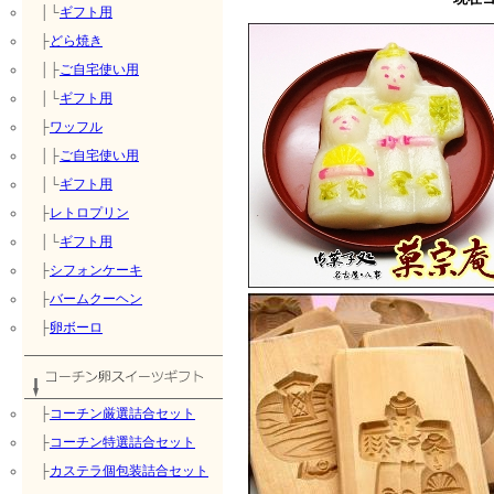
│└
ギフト用
├
どら焼き
│├
ご自宅使い用
│└
ギフト用
├
ワッフル
│├
ご自宅使い用
│└
ギフト用
├
レトロプリン
│└
ギフト用
├
シフォンケーキ
├
バームクーヘン
├
卵ボーロ
├
コーチン厳選詰合セット
├
コーチン特選詰合セット
├
カステラ個包装詰合セット