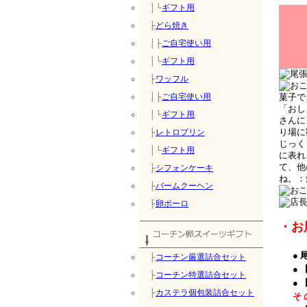
│└
ギフト用
├
どら焼き
│├
ご自宅使い用
│└
ギフト用
├
ワッフル
│├
ご自宅使い用
│└
ギフト用
├
レトロプリン
│└
ギフト用
├
シフォンケーキ
├
バームクーヘン
├
卵ボーロ
・お
●
├
コーチン厳選詰合セット
●
├
コーチン特選詰合セット
●
├
カステラ個包装詰合セット
そ