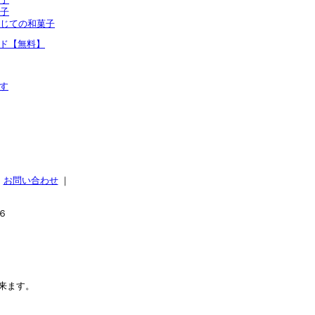
子
じての和菓子
ド【無料】
す
｜
お問い合わせ
｜
６
来ます。