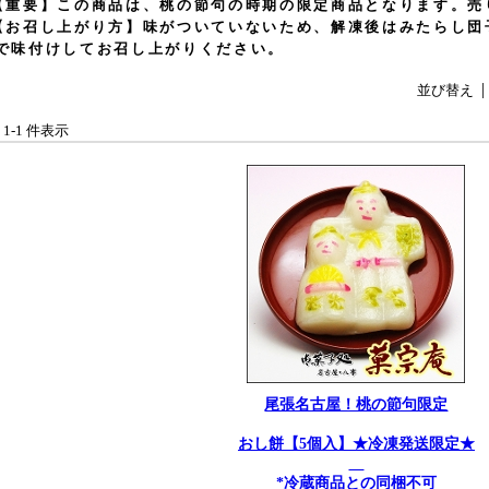
【重要】この商品は、桃の節句の時期の限定商品となります。売
【お召し上がり方】味がついていないため、解凍後はみたらし団
で味付けしてお召し上がりください。
並び替え
中 1-1 件表示
尾張名古屋！桃の節句限定
おし餅【5個入】★冷凍発送限定★
*冷蔵商品との同梱不可