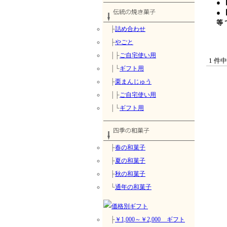
●
●
等
├
詰め合わせ
├
やごと
│├
ご自宅使い用
1 件
│└
ギフト用
├
栗まんじゅう
│├
ご自宅使い用
│└
ギフト用
├
春の和菓子
├
夏の和菓子
├
秋の和菓子
└
通年の和菓子
├
￥1,000～￥2,000 ギフト