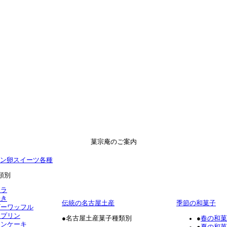
菓宗庵のご案内
ン卵スイーツ各種
類別
テラ
焼き
伝統の名古屋土産
季節の和菓子
ギーワッフル
ロプリン
●名古屋土産菓子種類別
●
春の和菓
ォンケーキ
●
夏の和菓