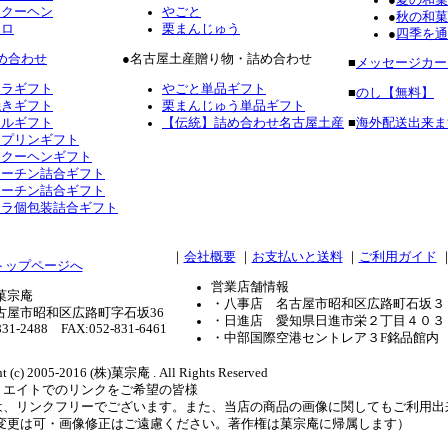
ムクーヘン
やごと
●
秋の和菓
ーロ
栗まんじゅう
●
四季を通
め合わせ
●名古屋土産贈り物・詰め合わせ
■
メッセージカー
テラギフト
やごと単品ギフト
■
のし【無料】
焼きギフト
栗まんじゅう単品ギフト
フルギフト
【伝統】詰め合わせ名古屋土産
■
海外配送出来ま
ロプリンギフト
ムクーヘンギフト
コーチン詰合ギフト
コーチン詰合ギフト
テラ個包装詰合ギフト
｜
会社概要
｜
お支払いと送料
｜
ご利用ガイド
営業店舗情報
菓宗庵
・八事店 名古屋市昭和区広路町石坂３
古屋市昭和区広路町字石坂36
・日進店 愛知県日進市栄２丁目４０３
831-2488 FAX:052-831-6461
・中部国際空港セントレア３F銘品館内
t (c) 2005-2016 (株)菓宗庵 . All Rights Reserved
リエイトでのリンクをご希望の皆様
は、リンクフリーでございます。また、当店の商品の画像に関してもご利用出
ズ変更は可・画像修正はご遠慮ください。著作権は菓宗庵に帰属します）