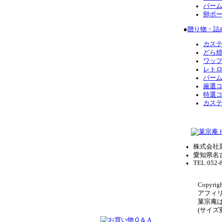
バー
卵ボ
●
贈り物・詰
カス
どら
ワッ
レト
バー
厳選
特選
カス
株式会社
愛知県名
TEL:052-
Copyrigh
アフィ
菓宗庵
(サイ