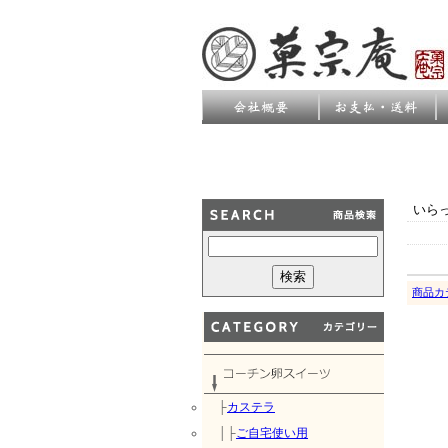
いら
商品カ
├
カステラ
│├
ご自宅使い用