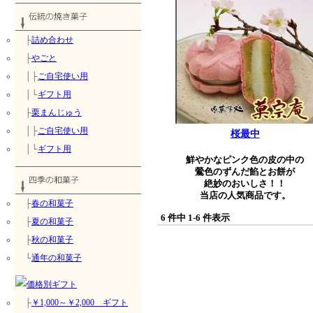
├
詰め合わせ
├
やごと
│├
ご自宅使い用
│└
ギフト用
├
栗まんじゅう
│├
ご自宅使い用
桜最中
│└
ギフト用
鮮やかなピンク色の皮の中の
鶯色のずんだ餡とお餅が
絶妙のおいしさ！！
当店の人気商品です。
├
春の和菓子
6 件中 1-6 件表示
├
夏の和菓子
├
秋の和菓子
└
通年の和菓子
├
￥1,000～￥2,000 ギフト