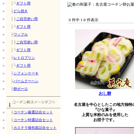
│└
ギフト用
├
どら焼き
│├
ご自宅使い用
6 件中 1-6 件表示
│└
ギフト用
├
ワッフル
│├
ご自宅使い用
│└
ギフト用
├
レトロプリン
│└
ギフト用
├
シフォンケーキ
├
バームクーヘン
├
卵ボーロ
おし餅
名古屋を中心としたこの地方独特
『ひな菓子』
├
コーチン厳選詰合セット
上質な米粉のみを使用した
お団子です。
├
コーチン特選詰合セット
├
カステラ個包装詰合セット