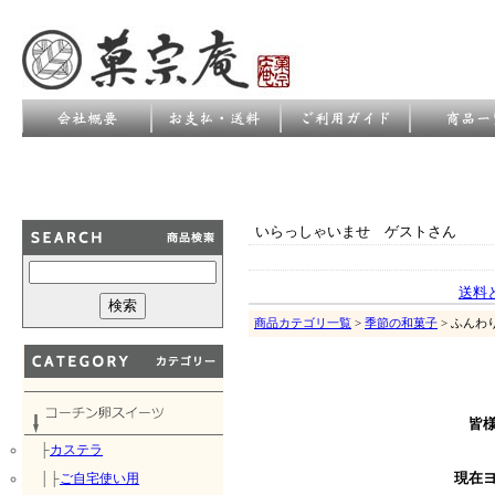
いらっしゃいませ ゲストさん
送料
商品カテゴリ一覧
>
季節の和菓子
> ふんわ
皆
├
カステラ
│├
ご自宅使い用
現在