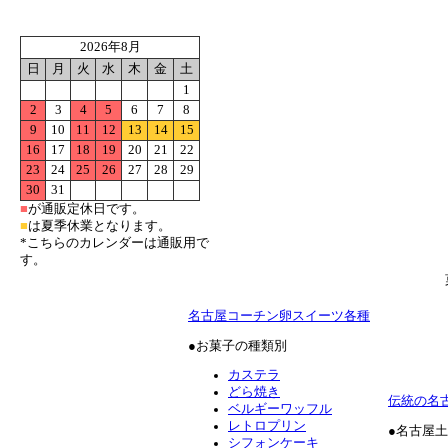
2026年8月
日
月
火
水
木
金
土
1
2
3
4
5
6
7
8
9
10
11
12
13
14
15
16
17
18
19
20
21
22
23
24
25
26
27
28
29
30
31
■
が通販定休日です。
■
は夏季休業となります。
*こちらのカレンダーは通販用で
す。
名古屋コーチン卵スイーツ各種
●お菓子の種類別
カステラ
どら焼き
伝統の名
ベルギーワッフル
レトロプリン
●名古屋
シフォンケーキ