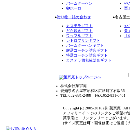
バームクーヘン
や
卵ボーロ
栗
●
贈り物・詰め合わせ
●名古屋
カステラギフト
や
どら焼きギフト
栗
ワッフルギフト
【
レトロプリンギフト
バームクーヘンギフト
厳選コーチン詰合ギフト
特選コーチン詰合ギフト
カステラ個包装詰合ギフト
株式会社菓宗庵
愛知県名古屋市昭和区広路町字石坂36
TEL:052-831-2488 FAX:052-831-6461
Copyright (c) 2005-2016 (株)菓宗庵 . All 
アフィリエイトでのリンクをご希望の
菓宗庵は、リンクフリーでございます
(サイズ変更は可・画像修正はご遠慮く